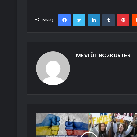
Facebook
Twitter
LinkedIn
Tumblr
Pint
Paylaş
MEVLÜT BOZKURTER