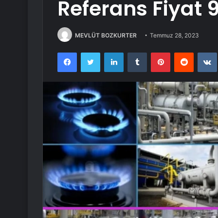
Referans Fiyat 9
MEVLÜT BOZKURTER
Temmuz 28, 2023
Facebook
Twitter
LinkedIn
Tumblr
Pinterest
Reddit