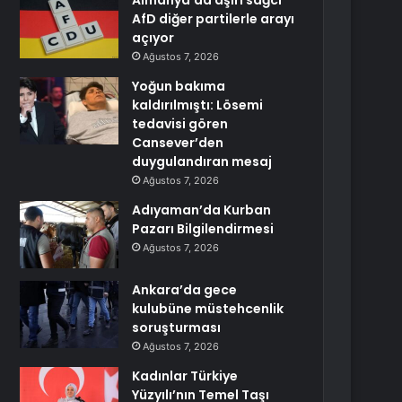
Almanya’da aşırı sağcı
AfD diğer partilerle arayı
açıyor
Ağustos 7, 2026
Yoğun bakıma
kaldırılmıştı: Lösemi
tedavisi gören
Cansever’den
duygulandıran mesaj
Ağustos 7, 2026
Adıyaman’da Kurban
Pazarı Bilgilendirmesi
Ağustos 7, 2026
Ankara’da gece
kulubüne müstehcenlik
soruşturması
Ağustos 7, 2026
Kadınlar Türkiye
Yüzyılı’nın Temel Taşı