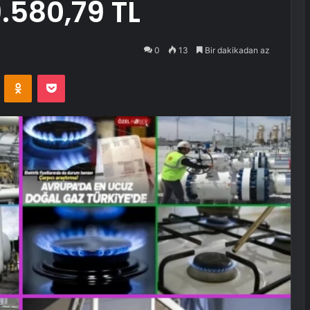
.580,79 TL
0
13
Bir dakikadan az
VKontakte
Odnoklassniki
Pocket