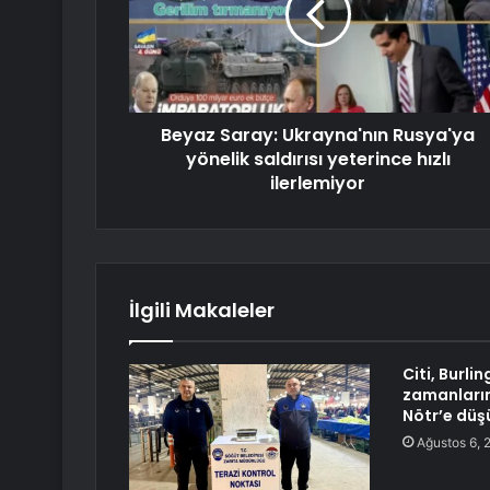
Beyaz Saray: Ukrayna'nın Rusya'ya
yönelik saldırısı yeterince hızlı
ilerlemiyor
İlgili Makaleler
Citi, Burli
zamanların
Nötr’e düş
Ağustos 6, 