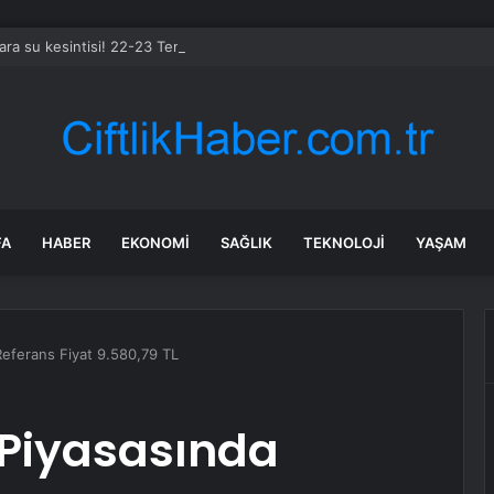
ara su kesintisi! 22-23 Temmuz Ankara’da su kesintisi ne zaman bitecek
FA
HABER
EKONOMI
SAĞLIK
TEKNOLOJI
YAŞAM
eferans Fiyat 9.580,79 TL
 Piyasasında