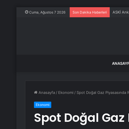
ASKİ Ank
Cuma, Ağustos 7 2026
Son Dakika Haberleri
ANASAY
Anasayfa
/
Ekonomi
/
Spot Doğal Gaz Piyasasında R
Ekonomi
Spot Doğal Gaz