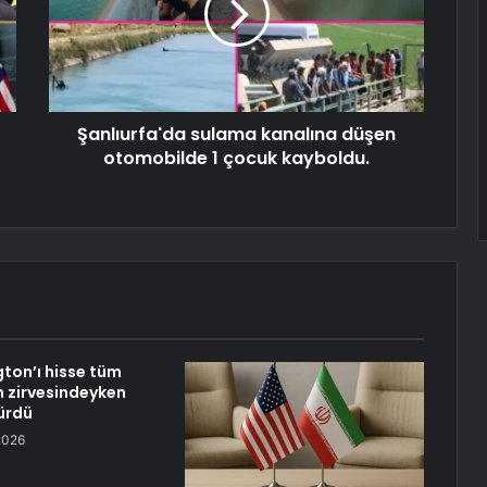
Şanlıurfa'da sulama kanalına düşen
otomobilde 1 çocuk kayboldu.
ngton’ı hisse tüm
 zirvesindeyken
ürdü
2026