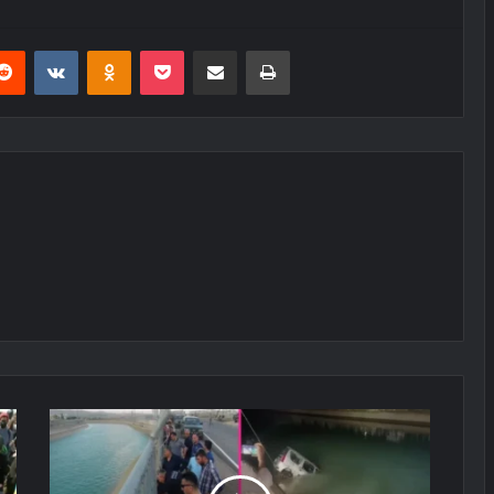
erest
Reddit
VKontakte
Odnoklassniki
Pocket
E-Posta ile paylaş
Yazdır