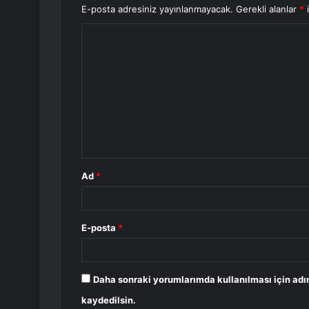
E-posta adresiniz yayınlanmayacak.
Gerekli alanlar
*
i
Y
o
r
u
m
*
Ad
*
E-posta
*
Daha sonraki yorumlarımda kullanılması için adı
kaydedilsin.