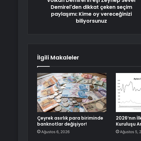
Volkan Demirel'in eşi Zeynep Sever
Demirel'den dikkat çeken seçim
paylaşımı: Kime oy vereceğinizi
biliyorsunuz
İlgili Makaleler
Çeyrek asırlık para biriminde
2026’nın İl
banknotlar değişiyor!
Kuruluşu A
Ağustos 6, 2026
Ağustos 5, 