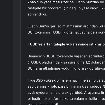
Zhao’nun yansıması üzerine Justin Sun’dan bir
rastgele bir program için değil piyasa yapıcılık
sonlandırdı.
Justin Sun’ın geri adım atmasının ardından 56 m
SUI tokeninin TUSD likidite havuzuna geri gönd
TUSD’ye artan taleple yukarı yönde istikrar 
Binance’in BUSD tokeninde yaşanan sorunlardan
(TUSD), platformda kısa süreliğine 1,2 dolarda
SUI farm etkinliğine yoğun ilgi olarak görülüyor
TrueUSD yüksek bir işlem hacmine sahip ve şu
sabitlenmiş kripto para biriminin kısa vadede %2
ayak uyduramama olarak görüldü. Araştırma fir
birleştirmek
platformu kullanıcılarının istikr
başladığını bildirdi.