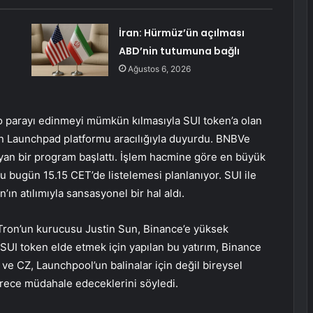
İran: Hürmüz’ün açılması
ABD’nin tutumuna bağlı
Ağustos 6, 2026
pto parayı edinmeyi mümkün kılmasıyla SUI token’a olan
arın Launchpad platformu aracılığıyla duyurdu.
BNB
Ve
yan bir program başlattı. İşlem hacmine göre en büyük
u bugün 15.15 CET’de listelemesi planlanıyor. SUI ile
’ın atılımıyla sansasyonel bir hal aldı.
 Tron’un kurucusu Justin Sun, Binance’e yüksek
 SUI token elde etmek için yapılan bu yatırım, Binance
e CZ, Launchpool’un balinalar için değil bireysel
sürece müdahale edeceklerini söyledi.