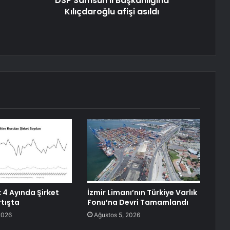
DSP Samsun İl Başkanlığına
Kılıçdaroğlu afişi asıldı
k 4 Ayında Şirket
İzmir Limanı’nın Türkiye Varlık
rtışta
Fonu’na Devri Tamamlandı
2026
Ağustos 5, 2026