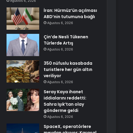
Ağustos 6, 2026
İran: Hürmüz’ün açılması
ABD’nin tutumuna bağlı
Ağustos 6, 2026
Çin’de Nesli Tükenen
Türlerde Artış
Ağustos 6, 2026
350 nüfuslu kasabada
turistlere her gün altın
veriliyor
Ağustos 6, 2026
Seray Kaya ihanet
iddialarını reddetti:
Sahra Işık’tan olay
gönderme geldi
Ağustos 6, 2026
SpaceX, operatörlere
meydan okuyor: Karasal