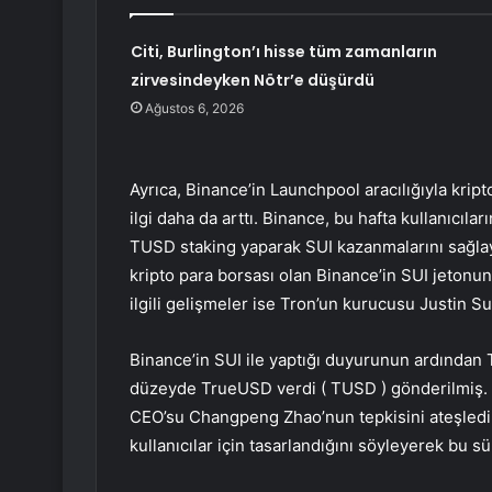
Citi, Burlington’ı hisse tüm zamanların
zirvesindeyken Nötr’e düşürdü
Ağustos 6, 2026
Ayrıca, Binance’in Launchpool aracılığıyla kri
ilgi daha da arttı. Binance, bu hafta kullanıcıl
TUSD
staking yaparak SUI kazanmalarını sağla
kripto para borsası olan Binance’in SUI jetonun
ilgili gelişmeler ise Tron’un kurucusu Justin Sun
Binance’in SUI ile yaptığı duyurunun ardından
düzeyde TrueUSD verdi (
TUSD
) gönderilmiş.
CEO’su Changpeng Zhao’nun tepkisini ateşledi v
kullanıcılar için tasarlandığını söyleyerek bu 