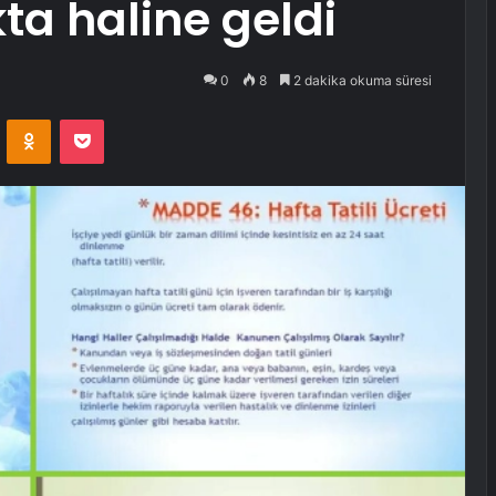
ta haline geldi
0
8
2 dakika okuma süresi
VKontakte
Odnoklassniki
Pocket