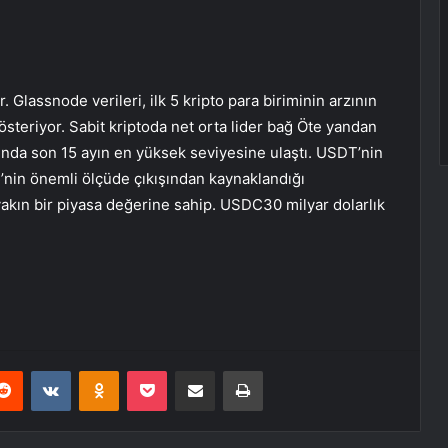
r. Glassnode verileri, ilk 5 kripto para biriminin arzının
steriyor. Sabit kriptoda net orta lider
bağ
Öte yandan
nda son 15 ayın en yüksek seviyesine ulaştı. USDT’nin
DC’nin önemli ölçüde çıkışından kaynaklandığı
akın bir piyasa değerine sahip.
USDC
30 milyar dolarlık
erest
Reddit
VKontakte
Odnoklassniki
Pocket
E-Posta ile paylaş
Yazdır