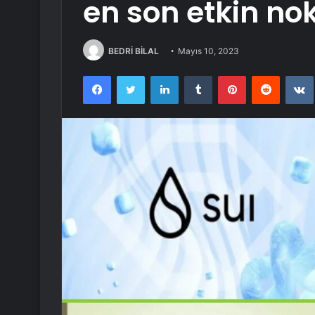
en son etkin nok
BEDRİ BİLAL
Mayıs 10, 2023
Facebook
Twitter
LinkedIn
Tumblr
Pinterest
Reddit