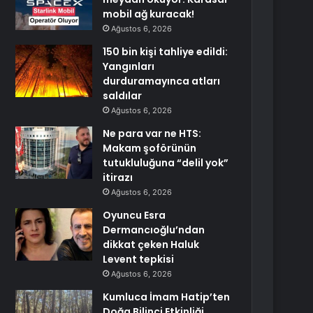
mobil ağ kuracak!
Ağustos 6, 2026
150 bin kişi tahliye edildi:
Yangınları
durduramayınca atları
saldılar
Ağustos 6, 2026
Ne para var ne HTS:
Makam şoförünün
tutukluluğuna “delil yok”
itirazı
Ağustos 6, 2026
Oyuncu Esra
Dermancıoğlu’ndan
dikkat çeken Haluk
Levent tepkisi
Ağustos 6, 2026
Kumluca İmam Hatip’ten
Doğa Bilinci Etkinliği