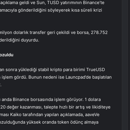
 açıklama geldi ve Sun, TUSD yatırımının Binance’te
 amacıyla gönderildiğini söyleyerek kısa süreli krizi
ilyon dolarlık transfer geri çekildi ve borsa, 278.752
erildiğini duyurdu.
bozuldu
 sonra yüklediği stabil kripto para birimi TrueUSD
n işlem gördü. Bunun nedeni ise Launcpad’de başlatılan
.
 anda Binance borsasında işlem görüyor. 1 dolara
0 değer kazanması, talepte hızlı bir artış ve likiditeye
ması Kaiko tarafından yapılan açıklamada,
aave
Ve
ar bozulduğunda yüksek oranda token ödünç almaya