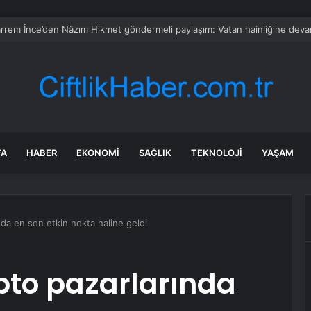
z’da 107 bin gıda denetimine 250 milyon TL ceza kesildi
FA
HABER
EKONOMI
SAĞLIK
TEKNOLOJI
YAŞAM
ında en son etkin nokta haline geldi
ripto pazarlarında