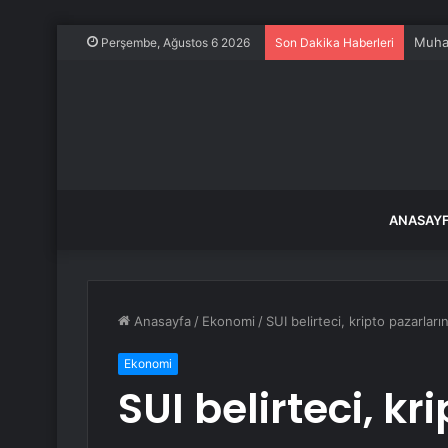
Temmu
Perşembe, Ağustos 6 2026
Son Dakika Haberleri
ANASAY
Anasayfa
/
Ekonomi
/
SUI belirteci, kripto pazarlar
Ekonomi
SUI belirteci, k