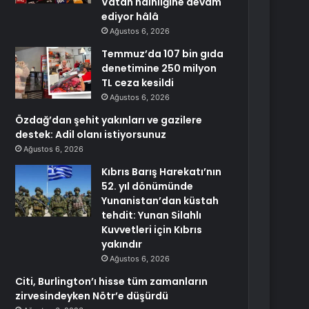
Vatan hainliğine devam
ediyor hâlâ
Ağustos 6, 2026
Temmuz’da 107 bin gıda
denetimine 250 milyon
TL ceza kesildi
Ağustos 6, 2026
Özdağ’dan şehit yakınları ve gazilere
destek: Adil olanı istiyorsunuz
Ağustos 6, 2026
Kıbrıs Barış Harekatı’nın
52. yıl dönümünde
Yunanistan’dan küstah
tehdit: Yunan Silahlı
Kuvvetleri için Kıbrıs
yakındır
Ağustos 6, 2026
Citi, Burlington’ı hisse tüm zamanların
zirvesindeyken Nötr’e düşürdü