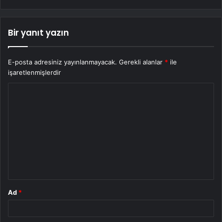
Bir yanıt yazın
E-posta adresiniz yayınlanmayacak.
Gerekli alanlar
*
ile
işaretlenmişlerdir
Y
o
r
u
m
*
Ad
*