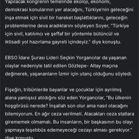
Yapılacak kongrenin temelinde ekoloji, ekonomi,
demokrasi konularının yer alacağını, Türkiye’nin geleceğini
inşa etmek için sivil bir hareket başlattıklarını, geleceğin
problemlerine deva aradıklarını söyleyen Soyer, “Türkiye
için sivil, katılımcı ve şeffaf bir yöntemle bütüncül ve
iktisadi yol hazırlama gayreti içindeyiz.” diye konuştu.
EBSO İdare Şurası Lideri Seçkin Yorgancılar da yaşanan
olaylar nedeniyle tatil edilen Göztepe- Altay maçına
değinerek, yaşananların İzmir için utanç olduğunu söyledi.
Fişeğin, tribünlerde bayanlar ve çocuklar için ayrılmış
alana yanlışsız atıldığını söz eden Yorgancılar, “Bu ülkenin
hoşgörüsü nerede? İnşallah son olur ama nasıl olacağını
bilemiyorum. En ağır ceza verilmeli. Alacakları ceza statlara
girememek olmamalı. Bu insanların, bir başkasının bu olayı
yapmaya teşebbüs edemeyeceği cezayı alması gerekiyor.”
diye konuştu.