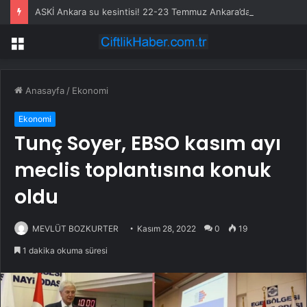
ASKİ Ankara su kesintisi! 22-23 Temmuz Ankara’da su kesintisi ne zaman bitecek, sular ne zaman gelecek?
Menü
Anasayfa
/
Ekonomi
Ekonomi
Tunç Soyer, EBSO kasım ayı
meclis toplantısına konuk
oldu
MEVLÜT BOZKURTER
Kasım 28, 2022
0
19
1 dakika okuma süresi