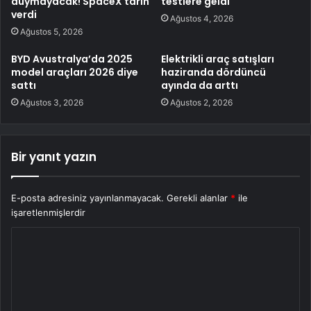
duymayacak! SpaceX tarih
testlere geldi
verdi
Ağustos 4, 2026
Ağustos 5, 2026
BYD Avustralya’da 2025
Elektrikli araç satışları
model araçları 2026 diye
haziranda dördüncü
sattı
ayında da arttı
Ağustos 3, 2026
Ağustos 2, 2026
Bir yanıt yazın
E-posta adresiniz yayınlanmayacak.
Gerekli alanlar
*
ile
işaretlenmişlerdir
Y
o
r
u