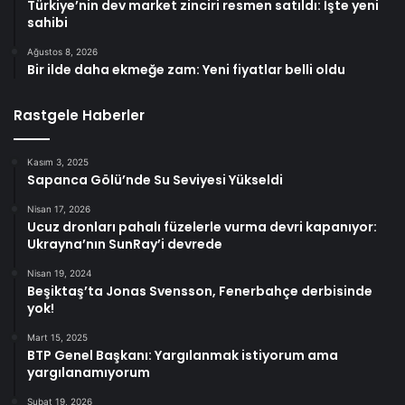
Türkiye’nin dev market zinciri resmen satıldı: İşte yeni
sahibi
Ağustos 8, 2026
Bir ilde daha ekmeğe zam: Yeni fiyatlar belli oldu
Rastgele Haberler
Kasım 3, 2025
Sapanca Gölü’nde Su Seviyesi Yükseldi
Nisan 17, 2026
Ucuz dronları pahalı füzelerle vurma devri kapanıyor:
Ukrayna’nın SunRay’i devrede
Nisan 19, 2024
Beşiktaş’ta Jonas Svensson, Fenerbahçe derbisinde
yok!
Mart 15, 2025
BTP Genel Başkanı: Yargılanmak istiyorum ama
yargılanamıyorum
Şubat 19, 2026