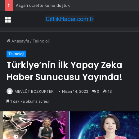
Asgari ücrette küme düştük
Menü
Anasayfa
/
Teknoloji
Teknoloji
Türkiye’nin İlk Yapay Zeka
Haber Sunucusu Yayında!
MEVLÜT BOZKURTER
Nisan 14, 2023
0
13
1 dakika okuma süresi