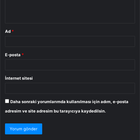
m
*
Ad
*
E-posta
*
İnternet sitesi
Daha sonraki yorumlarımda kullanılması için adım, e-posta
adresim ve site adresim bu tarayıcıya kaydedilsin.