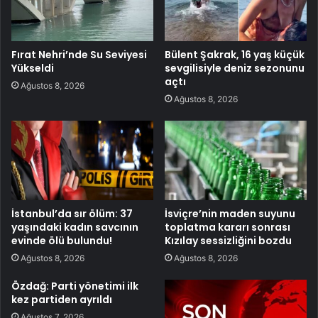
Fırat Nehri’nde Su Seviyesi
Bülent Şakrak, 16 yaş küçük
Yükseldi
sevgilisiyle deniz sezonunu
açtı
Ağustos 8, 2026
Ağustos 8, 2026
İstanbul’da sır ölüm: 37
İsviçre’nin maden suyunu
yaşındaki kadın savcının
toplatma kararı sonrası
evinde ölü bulundu!
Kızılay sessizliğini bozdu
Ağustos 8, 2026
Ağustos 8, 2026
Özdağ: Parti yönetimi ilk
kez partiden ayrıldı
Ağustos 7, 2026