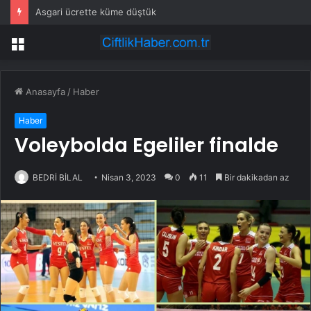
Asgari ücrette küme düştük
Menü
Anasayfa
/
Haber
Haber
Voleybolda Egeliler finalde
BEDRİ BİLAL
Nisan 3, 2023
0
11
Bir dakikadan az