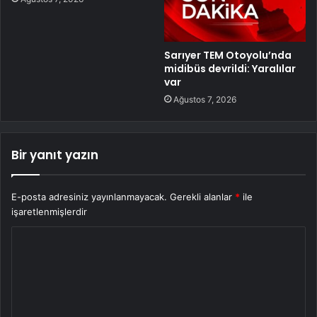
Sarıyer TEM Otoyolu’nda
midibüs devrildi: Yaralılar
var
Ağustos 7, 2026
Bir yanıt yazın
E-posta adresiniz yayınlanmayacak.
Gerekli alanlar
*
ile
işaretlenmişlerdir
Y
o
r
u