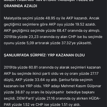
ORANINDA AZALDI
Malatya’da seçimi yüzde 48.95 oy ile AKP kazandı. Ancak
geçtiğimiz seçimlere göre AKP oyu yüzde 19.52 azaldı.
AKP geçtiğimiz seçimde yüzde 68.47 oranında oy almıştı.
2019’da yüzde 23,23 oranında oy alan CHP ise bu seçimde
oyunu yüzde 5,09 artırarak yüzde 37.32’ye yükseltti.
ŞANLIURFA’DA SÜRPRİZ: YRP KAZANAN OLDU
2019’da yüzde 60.81 oranında oy alarak seçimleri kazanan
AKP bu seçimde ikinci parti oldu ve oy oranı yüzde 27.17
düştü, AKP yüzde 33.64 oy aldı. Şanlıurfa’da seçimin
kazananı ise YRP oldu. YRP adayı Mehmet Kasım Gülpınar
yüzde 38.87 oy oranı ile büyükşehir belediye başkanı
seçildi. DEM Parti’ yüzde 21.16 oranında oy alırken HÜDA-
PAR yüzde 1.52 ve CHP ise yüzde 1.51 oy aldı.