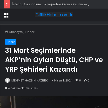
İstanbul’da sır ölüm: 37 yaşındaki kadın savcının evinde ölü bulundu!
Menü
Anasayfa
/
Haber
Haber
31 Mart Seçimlerinde
AKP’nin Oyları Düştü, CHP ve
YRP Şehirleri Kazandı
MEHMET HAZBİN KAZBEK
Nisan 1, 2024
0
0
4 dakika okuma süresi