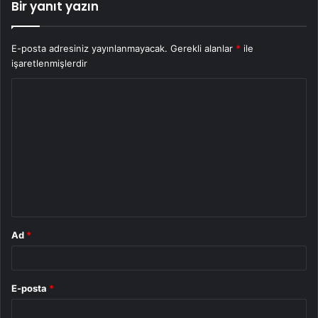
Bir yanıt yazın
E-posta adresiniz yayınlanmayacak.
Gerekli alanlar
*
ile
işaretlenmişlerdir
Y
o
r
u
m
*
Ad
*
E-posta
*