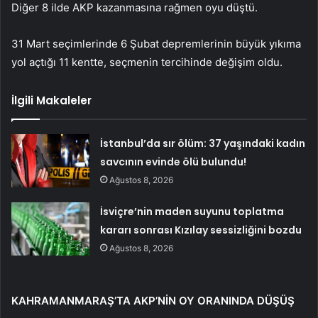
Diğer 8 ilde AKP kazanmasına rağmen oyu düştü.
31 Mart seçimlerinde 6 Şubat depremlerinin büyük yıkıma
yol açtığı 11 kentte, seçmenin tercihinde değişim oldu.
İlgili Makaleler
İstanbul’da sır ölüm: 37 yaşındaki kadın
savcının evinde ölü bulundu!
Ağustos 8, 2026
İsviçre’nin maden suyunu toplatma
kararı sonrası Kızılay sessizliğini bozdu
Ağustos 8, 2026
KAHRAMANMARAŞ’TA AKP’NİN OY ORANINDA DÜŞÜŞ