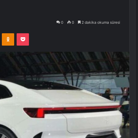
0
0
2 dakika okuma süresi
VKontakte
Odnoklassniki
Pocket