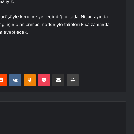
alıyız.”
 görüşüyle kendine yer edindiği ortada. Nisan ayında
eği için planlanması nedeniyle talipleri kısa zamanda
imleyebilecek.
erest
Reddit
VKontakte
Odnoklassniki
Pocket
E-Posta ile paylaş
Yazdır