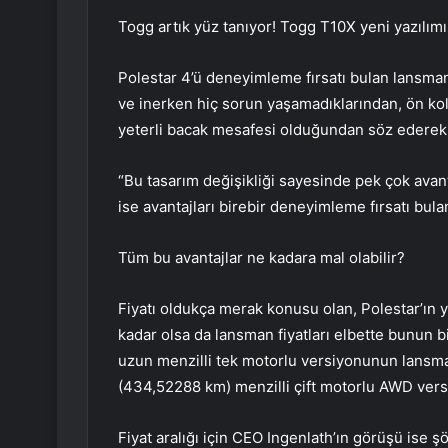
Togg artık yüz tanıyor! Togg T10X yeni yazılımı
Polestar 4’ü deneyimleme fırsatı bulan lansma
ve inerken hiç sorun yaşamadıklarından, ön kolt
yeterli bacak mesafesi olduğundan söz ederek 
“Bu tasarım değişikliği sayesinde pek çok avan
ise avantajları birebir deneyimleme fırsatı bula
Tüm bu avantajlar ne kadara mal olabilir?
Fiyatı oldukça merak konusu olan, Polestar’ın y
kadar olsa da lansman fiyatları elbette bunun b
uzun menzilli tek motorlu versiyonunun lansman
(434,52288 km) menzilli çift motorlu AWD versi
Fiyat aralığı için CEO Ingenlath’ın görüşü ise ş