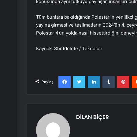
konusunda aynı tutkuyu paylaşan insanları bulm
Tüm bunlara bakıldığında Polestar’ın yenilikçi
yayına girmesi ve teslimatların 2024’ün 4. çeyr
Polestar 4’ün yolda nasıl hissettirdiğini deney
Kaynak: Shiftdelete / Teknoloji
Facebook
Twitter
LinkedIn
Tumblr
Pint
Paylaş
DİLAN BİÇER