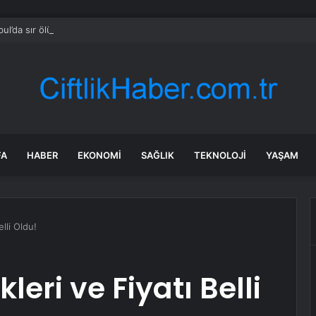
bul’da sır ölüm: 37 yaşındaki kadın savcının evinde ölü bulundu!
FA
HABER
EKONOMI
SAĞLIK
TEKNOLOJI
YAŞAM
elli Oldu!
kleri ve Fiyatı Belli