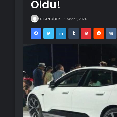
Oldu!
DİLAN BİÇER
Nisan 1, 2024
Facebook
Twitter
LinkedIn
Tumblr
Pinterest
Reddit