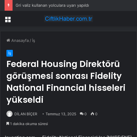
Gri valiz kullanan yolculara uyarı yapıldı
Menü
Anasayfa
/
İş
İş
Federal Housing Direktörü
görüşmesi sonrası Fidelity
National Financial hisseleri
yükseldi
DİLAN BİÇER
Temmuz 13, 2025
0
0
1 dakika okuma süresi