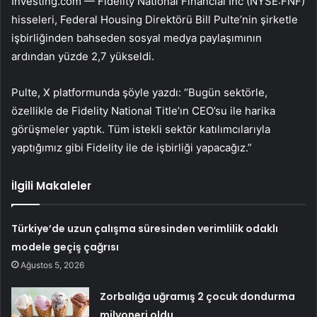
Investing.com —
Fidelity National Financial
Inc (NYSE:
FNF
)
hisseleri, Federal Housing Direktörü Bill Pulte’nin şirketle
işbirliğinden bahseden sosyal medya paylaşımının
ardından yüzde 2,7 yükseldi.
Pulte, X platformunda şöyle yazdı: “Bugün sektörle,
özellikle de Fidelity National Title’ın CEO’su ile harika
görüşmeler yaptık. Tüm istekli sektör katılımcılarıyla
yaptığımız gibi Fidelity ile de işbirliği yapacağız.”
İlgili Makaleler
Türkiye’de uzun çalışma süresinden verimlilik odaklı
modele geçiş çağrısı
Ağustos 5, 2026
Zorbalığa uğramış 2 çocuk dondurma
milyoneri oldu