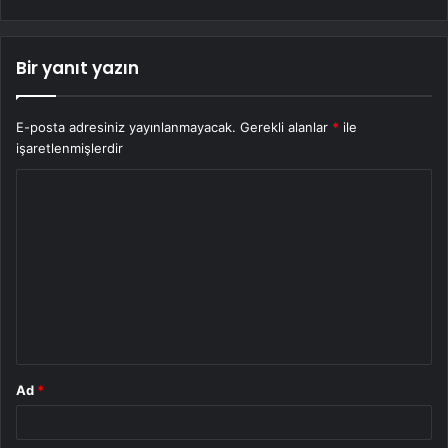
Bir yanıt yazın
E-posta adresiniz yayınlanmayacak.
Gerekli alanlar
*
ile
işaretlenmişlerdir
Y
o
r
u
m
*
Ad
*