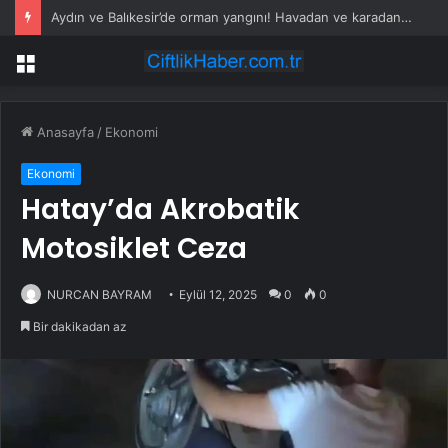
Aydın ve Balıkesir’de orman yangını! Havadan ve karadan müdahale devam ediyor
Menü
Anasayfa
/
Ekonomi
Ekonomi
Hatay’da Akrobatik
Motosiklet Ceza
NURCAN BAYRAM
Eylül 12, 2025
0
0
Bir dakikadan az