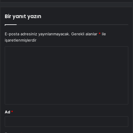
Bir yanıt yazın
E-posta adresiniz yayınlanmayacak.
Gerekli alanlar
*
ile
işaretlenmişlerdir
Y
o
r
u
m
*
Ad
*