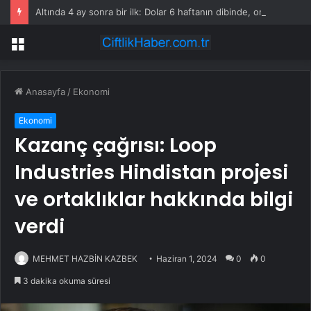
Altında 4 ay sonra bir ilk: Dolar 6 haftanın dibinde, ons altın yükselişe geçti
Menü
Anasayfa
/
Ekonomi
Ekonomi
Kazanç çağrısı: Loop
Industries Hindistan projesi
ve ortaklıklar hakkında bilgi
verdi
MEHMET HAZBİN KAZBEK
Haziran 1, 2024
0
0
3 dakika okuma süresi