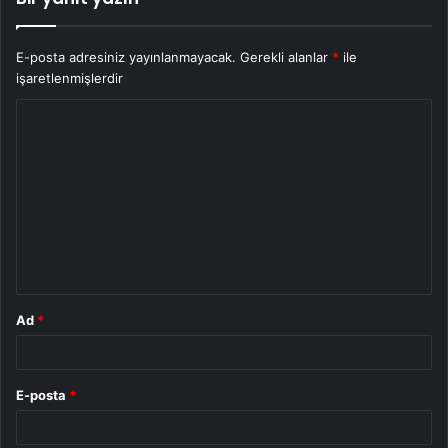
E-posta adresiniz yayınlanmayacak.
Gerekli alanlar
*
ile
işaretlenmişlerdir
Y
o
r
u
m
*
Ad
*
E-posta
*