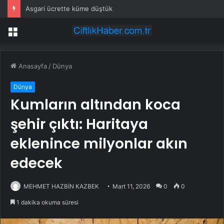
Asgari ücrette küme düştük
Menü
Anasayfa
/
Dünya
Dünya
Kumların altından koca
şehir çıktı: Haritaya
eklenince milyonlar akın
edecek
MEHMET HAZBİN KAZBEK
Mart 11, 2026
0
0
1 dakika okuma süresi