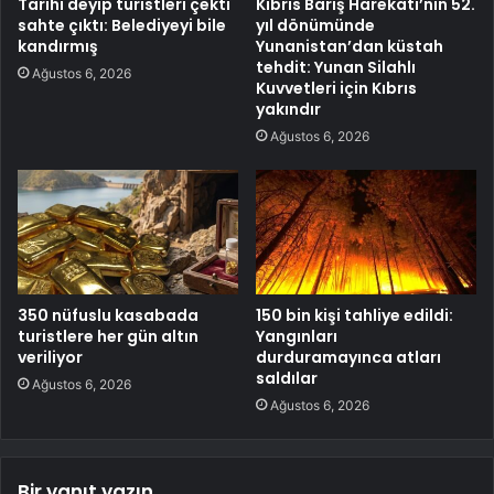
Tarihi deyip turistleri çekti
Kıbrıs Barış Harekatı’nın 52.
sahte çıktı: Belediyeyi bile
yıl dönümünde
kandırmış
Yunanistan’dan küstah
tehdit: Yunan Silahlı
Ağustos 6, 2026
Kuvvetleri için Kıbrıs
yakındır
Ağustos 6, 2026
350 nüfuslu kasabada
150 bin kişi tahliye edildi:
turistlere her gün altın
Yangınları
veriliyor
durduramayınca atları
saldılar
Ağustos 6, 2026
Ağustos 6, 2026
Bir yanıt yazın