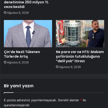
denetimine 250 milyon TL
ceza kesildi
Ağustos 6, 2026
Çin’de Nesli Tükenen
Ne para var ne HTS: Makam
Türlerde Artış
şoförünün tutukluluğuna
“delil yok” itirazı
Ağustos 6, 2026
Ağustos 6, 2026
Bir yanıt yazın
E-posta adresiniz yayınlanmayacak.
Gerekli alanlar
*
ile
işaretlenmişlerdir