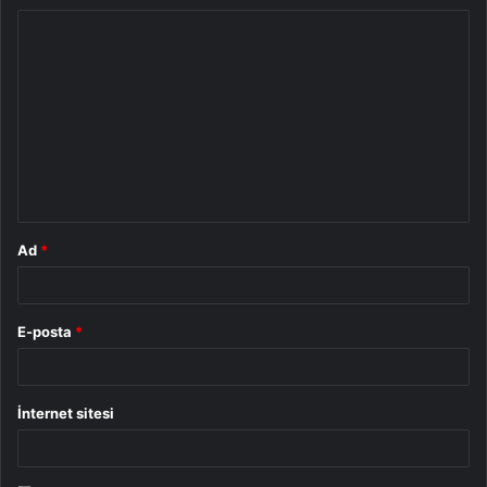
Y
o
r
u
m
*
Ad
*
E-posta
*
İnternet sitesi