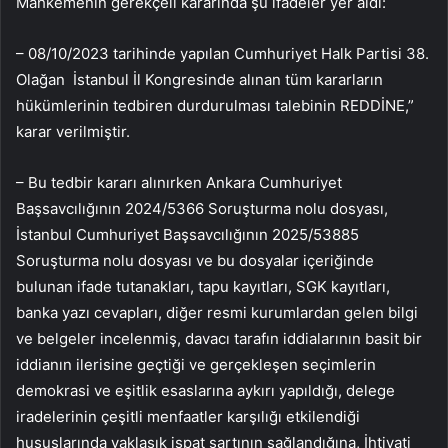
Mahkemenin gerekçeli kararında şu ifadeler yer aldı:
– 08/10/2023 tarihinde yapılan Cumhuriyet Halk Partisi 38.
Olağan İstanbul İl Kongresinde alınan tüm kararların
hükümlerinin tedbiren durdurulması talebinin REDDİNE,”
karar verilmiştir.
– Bu tedbir kararı alınırken Ankara Cumhuriyet
Başsavcılığının 2024/5366 Soruşturma nolu dosyası,
İstanbul Cumhuriyet Başsavcılığının 2025/53885
Soruşturma nolu dosyası ve bu dosyalar içeriğinde
bulunan ifade tutanakları, tapu kayıtları, SGK kayıtları,
banka yazı cevapları, diğer resmi kurumlardan gelen bilgi
ve belgeler incelenmiş, davacı tarafın iddialarının basit bir
iddianın ilerisine geçtiği ve gerçekleşen seçimlerin
demokrasi ve eşitlik esaslarına aykırı yapıldığı, delege
iradelerinin çeşitli menfaatler karşılığı etkilendiği
hususlarında yaklaşık ispat şartının sağlandığına, İhtiyati