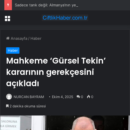
Sadece tank değil: Almanya’nın yeni savaş planı dikkat çekti
Menü
Anasayfa
/
Haber
Haber
Mahkeme ‘Gürsel Tekin’
kararının gerekçesini
açıkladı
NURCAN BAYRAM
Ekim 4, 2025
0
0
2 dakika okuma süresi