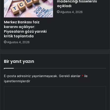
madenciliği hisselerini
açıkladı
Ağustos 4, 2026
Merkez Bankası faiz
kararını açıklıyor:
Piyasaların gözü yarınki
kritik toplantıda
Ağustos 4, 2026
Bir yanıt yazın
E-posta adresiniz yayınlanmayacak.
Gerekli alanlar
*
ile
işaretlenmişlerdir
Y
o
r