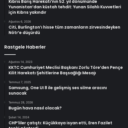
Kıbrıs Barış Harekatı’nın 52. yıl dönümünde
Yunanistan’dan küstah tehdit: Yunan Silahlı Kuvvetleri
için Kıbrıs yakındır
Ağustos 6, 2026
Citi, Burlington’ı hisse tüm zamanların zirvesindeyken
Nötr’e düşürdü
Rastgele Haberler
Ağustos 14, 2023
KKTC Cumhuriyet Meclisi Başkanı Zorlu Töre’den Pençe
Kilit Harekatı Şehitlerine Başsağlığı Mesajı
Temmuz 7, 2025
Samsung, One UI 8 ile gelişmiş ses silme aracını
sunacak
Temmuz 28, 2026
Bugün hava nasıl olacak?
Şubat 14, 2024
CHP’liler çatıştı: Küçükkaya isyan etti, Eren Fazilet