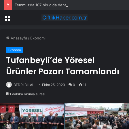
Temmuz’da 107 bin gıda denetimine 250 milyon TL ceza kesildi
Menü
Anasayfa
/
Ekonomi
Ekonomi
Tufanbeyli’de Yöresel
Ürünler Pazarı Tamamlandı
BEDRİ BİLAL
Ekim 25, 2023
0
11
1 dakika okuma süresi