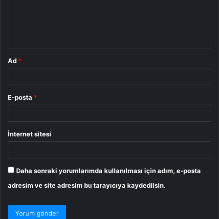
u
m
*
Ad
*
E-posta
*
İnternet sitesi
Daha sonraki yorumlarımda kullanılması için adım, e-posta
adresim ve site adresim bu tarayıcıya kaydedilsin.