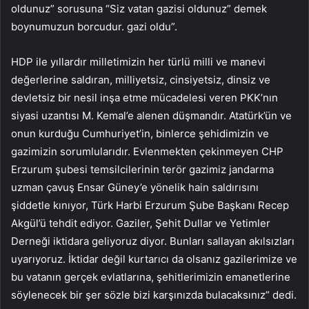
oldunuz” sorusuna “Siz vatan gazisi oldunuz” demek
boynumuzun borcudur. gazi oldu”.
HDP ile yıllardır milletimizin her türlü milli ve manevi
değerlerine saldıran, milliyetsiz, cinsiyetsiz, dinsiz ve
devletsiz bir nesil inşa etme mücadelesi veren PKK’nın
siyasi uzantısı M. Kemal’e alenen düşmandır. Atatürk’ün ve
onun kurduğu Cumhuriyet’in, binlerce şehidimizin ve
gazimizin sorumlularıdır. Evlenmekten çekinmeyen CHP
Erzurum şubesi temsilcilerinin terör gazimiz jandarma
uzman çavuş Ensar Güney’e yönelik hain saldırısını
şiddetle kınıyor, Türk Harbi Erzurum Şube Başkanı Recep
Akgül’ü tehdit ediyor. Gaziler, Şehit Dullar ve Yetimler
Derneği iktidara geliyoruz diyor. Bunları sallayan akılsızları
uyarıyoruz. İktidar değil kurtarıcı da olsanız gazilerimize ve
bu vatanın gerçek evlatlarına, şehitlerimizin emanetlerine
söylenecek bir şer sözle bizi karşınızda bulacaksınız” dedi.