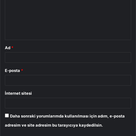
r
u
m
*
Ad
*
E-posta
*
İnternet sitesi
Daha sonraki yorumlarımda kullanılması için adım, e-posta
adresim ve site adresim bu tarayıcıya kaydedilsin.