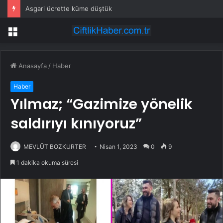
Asgari ücrette küme düştük
Menü
Anasayfa
/
Haber
Haber
Yılmaz; “Gazimize yönelik
saldırıyı kınıyoruz”
MEVLÜT BOZKURTER
Nisan 1, 2023
0
9
1 dakika okuma süresi