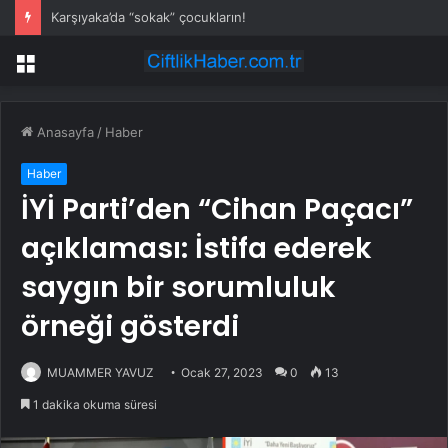
Karşıyaka’da “sokak” çocukların!
Menü
Anasayfa
/
Haber
Haber
İYİ Parti’den “Cihan Paçacı”
açıklaması: İstifa ederek
saygın bir sorumluluk
örneği gösterdi
MUAMMER YAVUZ
Ocak 27, 2023
0
13
1 dakika okuma süresi