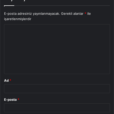
E-posta adresiniz yayınlanmayacak.
Gerekli alanlar
*
ile
işaretlenmişlerdir
Y
o
r
u
m
*
Ad
*
E-posta
*